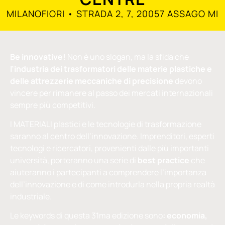
MILANOFIORI • STRADA 2, 7, 20057 ASSAGO MI
Be innovative!
Non è uno slogan, ma la sfida che
l’industria dei trasformatori delle materie plastiche e
delle attrezzerie meccaniche di precisione
devono
vincere per rimanere al passo dei mercati internazionali
sempre più competitivi.
I MATERIALI plastici e le tecnologie di trasformazione
saranno al centro dell’innovazione. Imprenditori, esperti
tecnologi e ricercatori, provenienti dalle più importanti
università, porteranno una serie di
best practice
che
aiuteranno i partecipanti a comprendere l’importanza
dell’innovazione e di come introdurla nella propria realtà
industriale.
Le keywords di questa 31ma edizione sono
: economia,